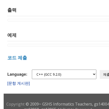
출력
예제
코드 제출
Language:
제
[문항 게시판]
Copyright
© 2009~ GSHS Informatics Teachers, gs14004