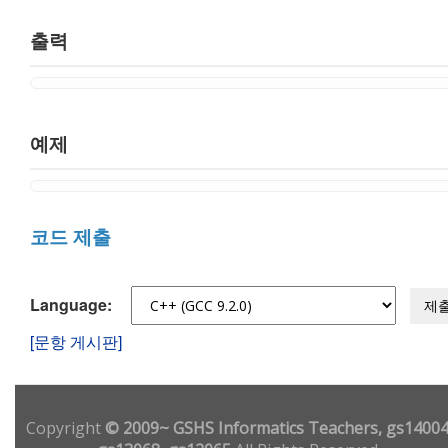
출력
예제
코드 제출
Language:
제
[문항 게시판]
Copyright
© 2009~ GSHS Informatics Teachers, gs14004