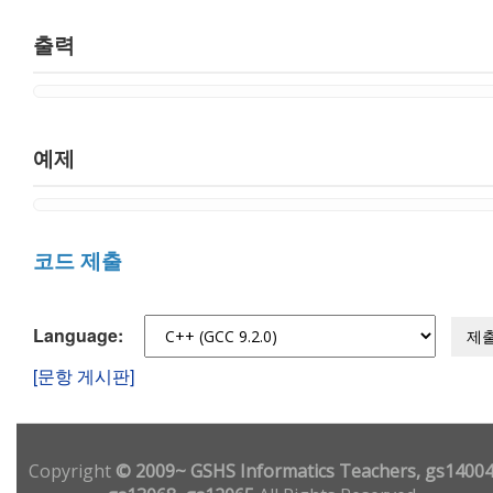
출력
예제
코드 제출
Language:
제
[문항 게시판]
Copyright
© 2009~ GSHS Informatics Teachers, gs14004