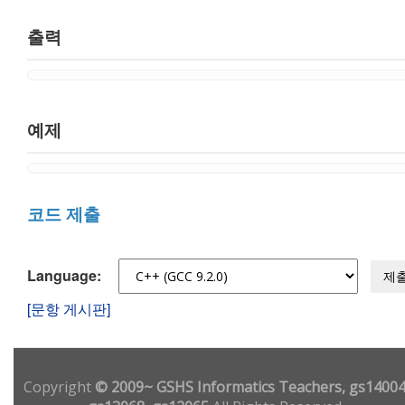
출력
예제
코드 제출
Language:
제
[문항 게시판]
Copyright
© 2009~ GSHS Informatics Teachers, gs14004