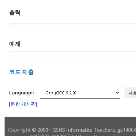
출력
예제
코드 제출
Language:
제
[문항 게시판]
Copyright
© 2009~ GSHS Informatics Teachers, gs14004