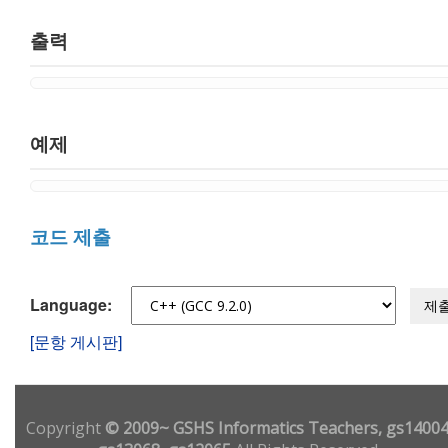
출력
예제
코드 제출
Language:
제
[문항 게시판]
Copyright
© 2009~ GSHS Informatics Teachers, gs14004