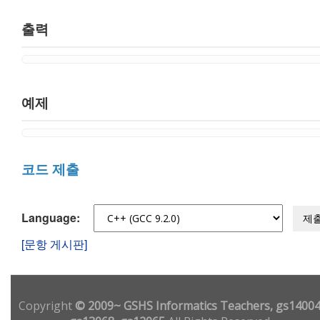
출력
예제
코드 제출
Language:
제
[문항 게시판]
Copyright
© 2009~ GSHS Informatics Teachers, gs14004