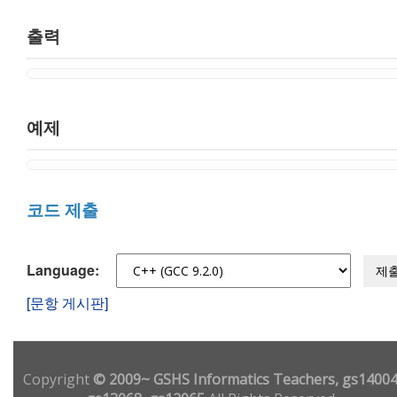
출력
예제
코드 제출
Language:
제
[문항 게시판]
Copyright
© 2009~ GSHS Informatics Teachers, gs14004