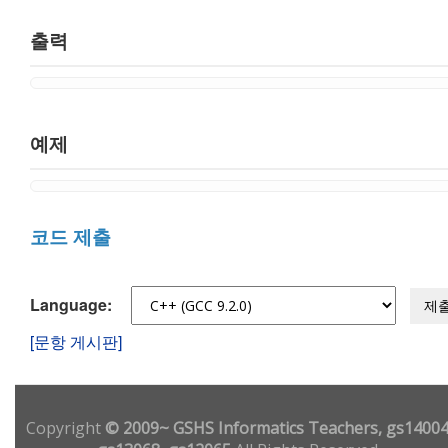
출력
예제
코드 제출
Language:
제
[문항 게시판]
Copyright
© 2009~ GSHS Informatics Teachers, gs14004