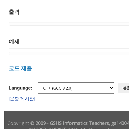
출력
예제
코드 제출
Language:
제
[문항 게시판]
Copyright
© 2009~ GSHS Informatics Teachers, gs14004