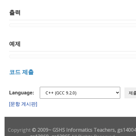
출력
예제
코드 제출
Language:
제
[문항 게시판]
Copyright
© 2009~ GSHS Informatics Teachers, gs14004