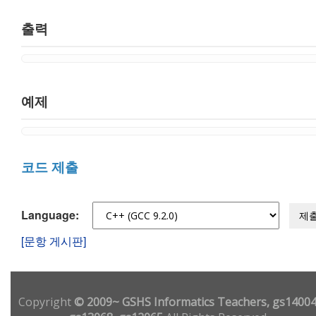
출력
예제
코드 제출
Language:
제
[문항 게시판]
Copyright
© 2009~ GSHS Informatics Teachers, gs14004