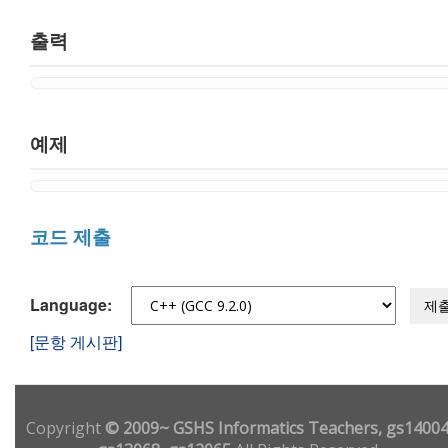
출력
예제
코드 제출
Language:
제
[문항 게시판]
Copyright
© 2009~ GSHS Informatics Teachers, gs14004