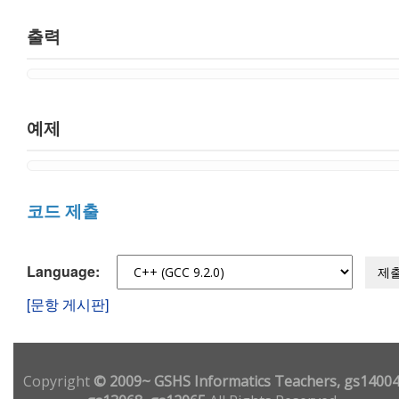
출력
예제
코드 제출
Language:
제
[문항 게시판]
Copyright
© 2009~ GSHS Informatics Teachers, gs14004