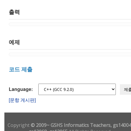
출력
예제
코드 제출
Language:
제
[문항 게시판]
Copyright
© 2009~ GSHS Informatics Teachers, gs14004