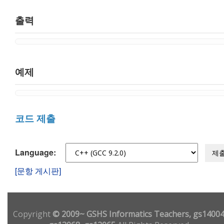
출력
예제
코드 제출
Language:
제
[문항 게시판]
Copyright
© 2009~ GSHS Informatics Teachers, gs14004