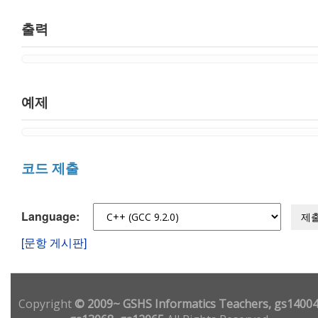
출력
예제
코드 제출
Language:
제
[문항 게시판]
Copyright
© 2009~ GSHS Informatics Teachers, gs14004