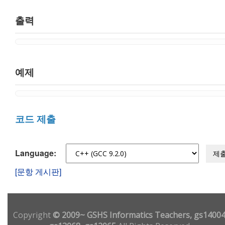
출력
예제
코드 제출
Language:
제
[문항 게시판]
Copyright
© 2009~ GSHS Informatics Teachers, gs14004