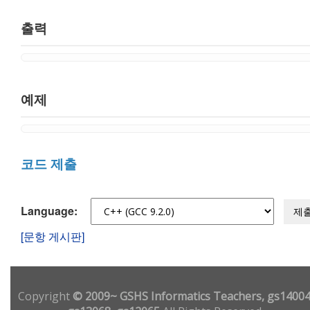
출력
예제
코드 제출
Language:
제
[문항 게시판]
Copyright
© 2009~ GSHS Informatics Teachers, gs14004