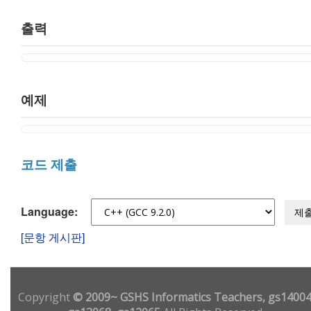
출력
예제
코드 제출
Language:
제
[문항 게시판]
Copyright
© 2009~ GSHS Informatics Teachers, gs14004