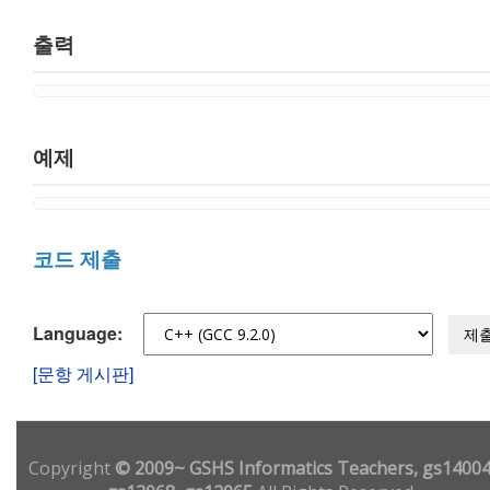
출력
예제
코드 제출
Language:
제
[문항 게시판]
Copyright
© 2009~ GSHS Informatics Teachers, gs14004