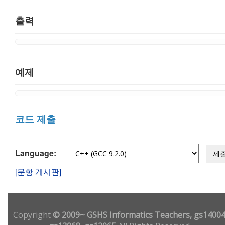
출력
예제
코드 제출
Language:
제
[문항 게시판]
Copyright
© 2009~ GSHS Informatics Teachers, gs14004