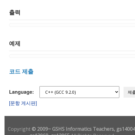
출력
예제
코드 제출
Language:
제
[문항 게시판]
Copyright
© 2009~ GSHS Informatics Teachers, gs14004