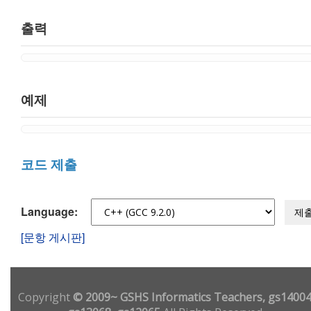
출력
예제
코드 제출
Language:
제
[문항 게시판]
Copyright
© 2009~ GSHS Informatics Teachers, gs14004