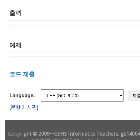
출력
예제
코드 제출
Language:
제
[문항 게시판]
Copyright
© 2009~ GSHS Informatics Teachers, gs14004