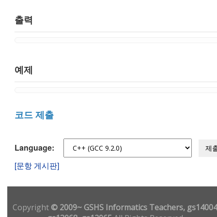
출력
예제
코드 제출
Language:
제
[문항 게시판]
Copyright
© 2009~ GSHS Informatics Teachers, gs14004