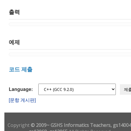
출력
예제
코드 제출
Language:
제
[문항 게시판]
Copyright
© 2009~ GSHS Informatics Teachers, gs14004