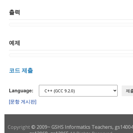
출력
예제
코드 제출
Language:
제
[문항 게시판]
Copyright
© 2009~ GSHS Informatics Teachers, gs14004