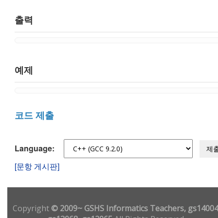
출력
예제
코드 제출
Language:
제
[문항 게시판]
Copyright
© 2009~ GSHS Informatics Teachers, gs14004