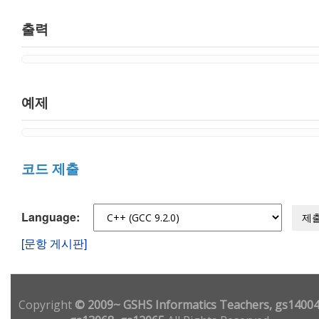
출력
예제
코드 제출
Language:
제
[문항 게시판]
Copyright
© 2009~ GSHS Informatics Teachers, gs14004