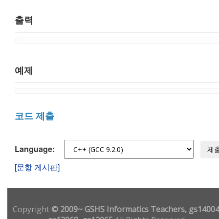
출력
예제
코드 제출
Language:
제
[문항 게시판]
Copyright
© 2009~ GSHS Informatics Teachers, gs14004