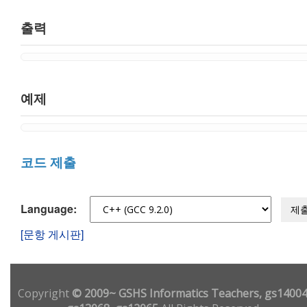
출력
예제
코드 제출
Language:
제
[문항 게시판]
Copyright
© 2009~ GSHS Informatics Teachers, gs14004