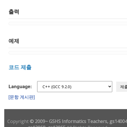
출력
예제
코드 제출
Language:
제
[문항 게시판]
Copyright
© 2009~ GSHS Informatics Teachers, gs14004