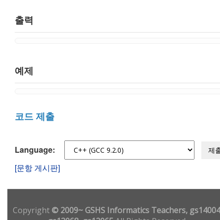
출력
예제
코드 제출
Language:
제
[문항 게시판]
Copyright
© 2009~ GSHS Informatics Teachers, gs14004