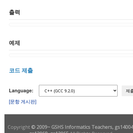
출력
예제
코드 제출
Language:
제
[문항 게시판]
Copyright
© 2009~ GSHS Informatics Teachers, gs14004