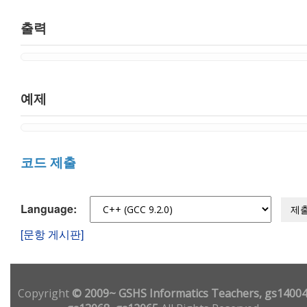
출력
예제
코드 제출
Language:
제
[문항 게시판]
Copyright
© 2009~ GSHS Informatics Teachers, gs14004