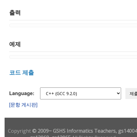
출력
예제
코드 제출
Language:
제
[문항 게시판]
Copyright
© 2009~ GSHS Informatics Teachers, gs14004