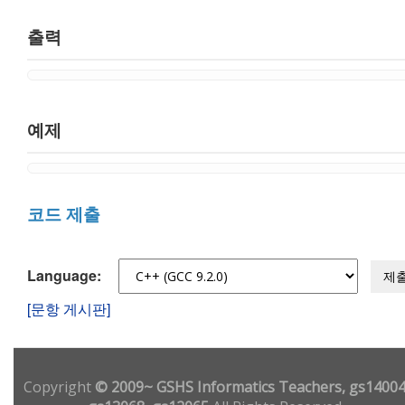
출력
예제
코드 제출
Language:
제
[문항 게시판]
Copyright
© 2009~ GSHS Informatics Teachers, gs14004