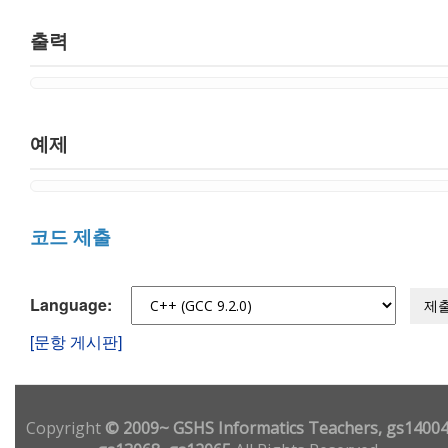
출력
예제
코드 제출
Language:
제
[문항 게시판]
Copyright
© 2009~ GSHS Informatics Teachers, gs14004