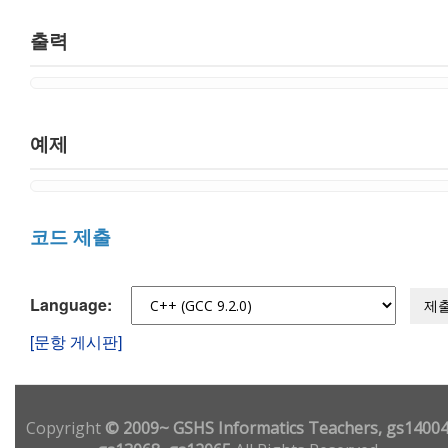
출력
예제
코드 제출
Language:
제
[문항 게시판]
Copyright
© 2009~ GSHS Informatics Teachers, gs14004