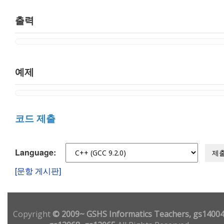
출력
예제
코드 제출
Language:
제
[문항 게시판]
Copyright
© 2009~ GSHS Informatics Teachers, gs14004