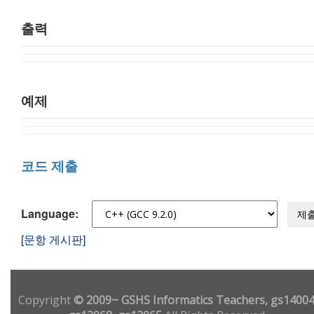
출력
예제
코드 제출
Language:
제
[문항 게시판]
Copyright
© 2009~ GSHS Informatics Teachers, gs14004