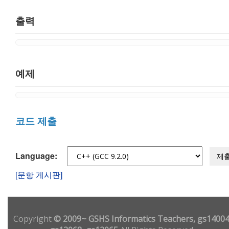
출력
예제
코드 제출
Language:
제
[문항 게시판]
Copyright
© 2009~ GSHS Informatics Teachers, gs14004