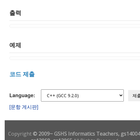
출력
예제
코드 제출
Language:
제
[문항 게시판]
Copyright
© 2009~ GSHS Informatics Teachers, gs14004