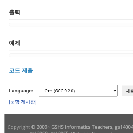
출력
예제
코드 제출
Language:
제
[문항 게시판]
Copyright
© 2009~ GSHS Informatics Teachers, gs14004