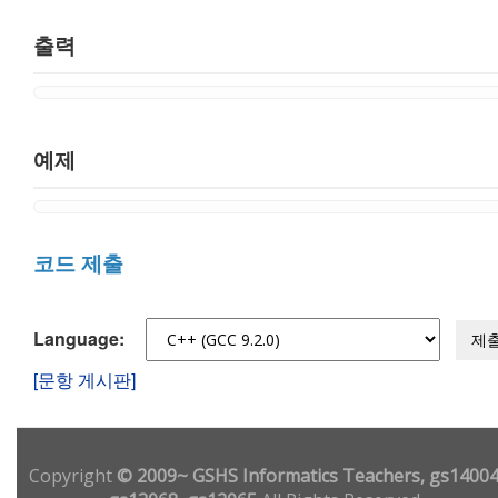
출력
예제
코드 제출
Language:
제
[문항 게시판]
Copyright
© 2009~ GSHS Informatics Teachers, gs14004