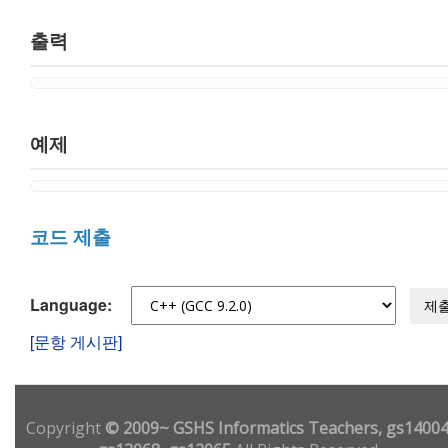
출력
예제
코드 제출
Language:
제
[문항 게시판]
Copyright
© 2009~ GSHS Informatics Teachers, gs14004