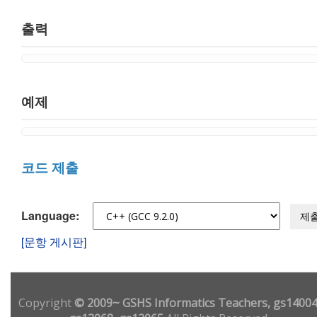
출력
예제
코드 제출
Language:
제
[문항 게시판]
Copyright
© 2009~ GSHS Informatics Teachers, gs14004