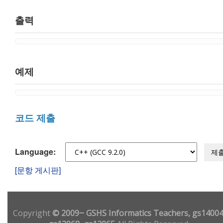
출력
예제
코드 제출
Language:
제
[문항 게시판]
Copyright
© 2009~ GSHS Informatics Teachers, gs14004