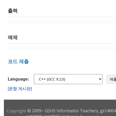
출력
예제
코드 제출
Language:
제
[문항 게시판]
Copyright
© 2009~ GSHS Informatics Teachers, gs14004